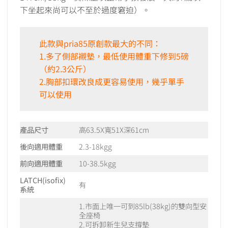
下坐起來尚可以不至於過度窘迫）。
此款與pria85原創款最大的不同：
1.多了側部襯墊，最低使用體重下修到5磅
（約2.3公斤）
2.胸部扣環改良成更容易使用，幾乎單手
可以使用
產品尺寸
高63.5X寬51X深61cm
後向適用體重
2.3-18kgg
前向適用體重
10-38.5kgg
LATCH(isofix)
有
系統
1.市面上唯一可到85lb(38kg)的雙向型安
全座椅
2.可拆卸新生兒支撐墊