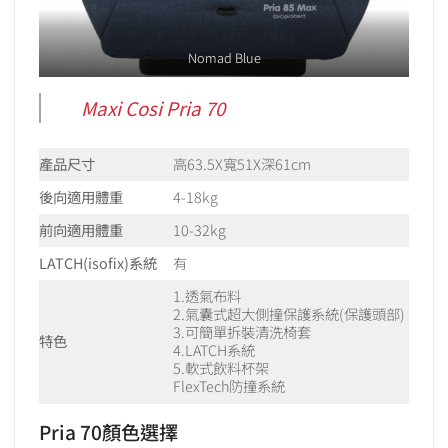
Nomad Blue
Maxi Cosi Pria 70
產品尺寸
高63.5X寬51X深61cm
後向適用體重
4-18kg
前向適用體重
10-32kg
LATCH(isofix)系統
有
1.透氣布料
2.氣囊式超大側撞保護系統(保護頭部)
3.可簡單拆裝清洗椅套
特色
4.LATCH系統
5.軟式飲料杯架
FlexTech防撞系統
Pria 70顏色選擇