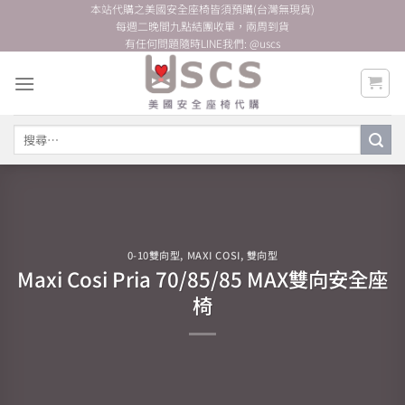
Skip
本站代購之美國安全座椅皆須預購(台灣無現貨)
每週二晚間九點結團收單，兩周到貨
to
有任何問題隨時LINE我們: @uscs
content
搜
尋
關
鍵
字:
0-10雙向型
,
MAXI COSI
,
雙向型
Maxi Cosi Pria 70/85/85 MAX雙向安全座
椅