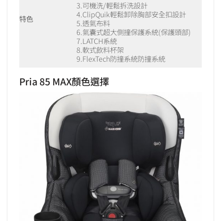
3.可機洗/輕鬆拆洗設計
4.ClipQuik輕鬆卸除胸部安全扣設計
特色
5.透氣布料
6.氣囊式超大側撞保護系統(保護頭部)
7.LATCH系統
8.軟式飲料杯架
9.FlexTech防撞系統防撞系統
Pria 85 MAX顏色選擇