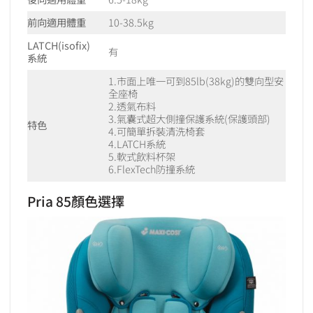
前向適用體重
10-38.5kg
LATCH(isofix)
有
系統
1.市面上唯一可到85lb(38kg)的雙向型安
全座椅
2.透氣布料
3.氣囊式超大側撞保護系統(保護頭部)
特色
4.可簡單拆裝清洗椅套
4.LATCH系統
5.軟式飲料杯架
6.FlexTech防撞系統
Pria 85顏色選擇