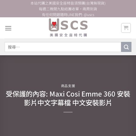
Skip
本站代購之美國安全座椅皆須預購(台灣無現貨)
每週二晚間九點結團收單，兩周到貨
to
有任何問題隨時LINE我們: @uscs
content
搜
尋
關
鍵
字:
商品支援
受保護的內容: Maxi Cosi Emme 360 安裝
影片中文字幕檔 中文安裝影片