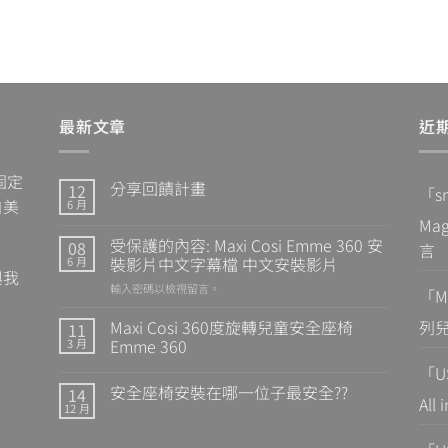
最新文章
近
固定
分享回饋計畫
12
「
s
自美
6 月
Ma
受保護的內容: Maxi Cosi Emme 360 安
08
言
裝影片中文字幕檔 中文安裝影片
6 月
與我
輸入密碼以檢視留言。
「
M
Maxi Cosi 360度旋轉兒童安全座椅
列兒
11
Emme 360
3 月
「
U
安全座椅安裝在哪一位子最安全??
14
All
12 月