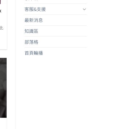
客服&支援
x
最新消息
考此
知識區
部落格
首頁輪播