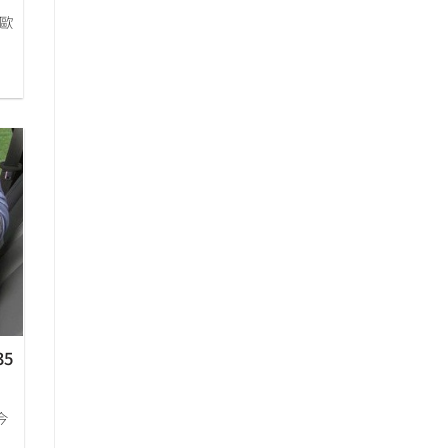
歐
35
今