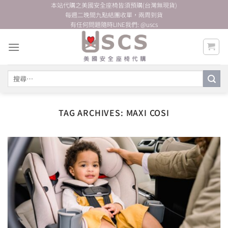
Skip
本站代購之美國安全座椅皆須預購(台灣無現貨)
每週二晚間九點結團收單，兩周到貨
to
有任何問題隨時LINE我們: @uscs
content
搜
尋
關
鍵
TAG ARCHIVES:
MAXI COSI
字: