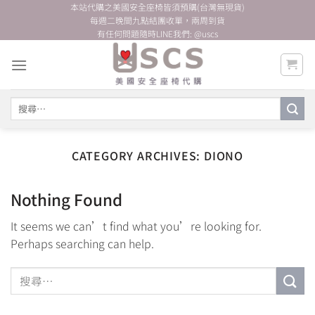
Skip
本站代購之美國安全座椅皆須預購(台灣無現貨)
每週二晚間九點結團收單，兩周到貨
to
有任何問題隨時LINE我們: @uscs
content
搜
尋
關
鍵
CATEGORY ARCHIVES:
DIONO
字:
Nothing Found
It seems we can’t find what you’re looking for.
Perhaps searching can help.