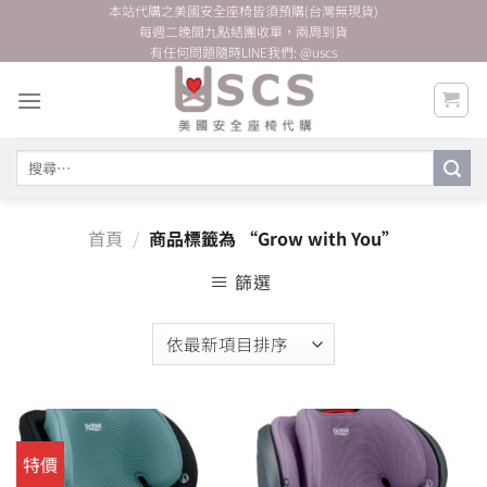
Skip
本站代購之美國安全座椅皆須預購(台灣無現貨)
每週二晚間九點結團收單，兩周到貨
to
有任何問題隨時LINE我們: @uscs
content
搜
尋
關
鍵
首頁
/
商品標籤為 “Grow with You”
字:
篩選
特價