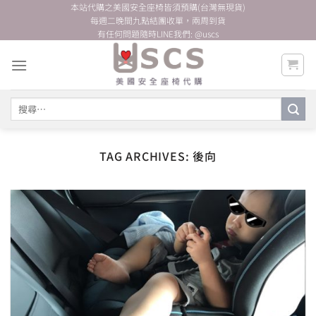
Skip
本站代購之美國安全座椅皆須預購(台灣無現貨)
每週二晚間九點結團收單，兩周到貨
to
有任何問題隨時LINE我們: @uscs
content
搜
尋
關
鍵
TAG ARCHIVES:
後向
字: